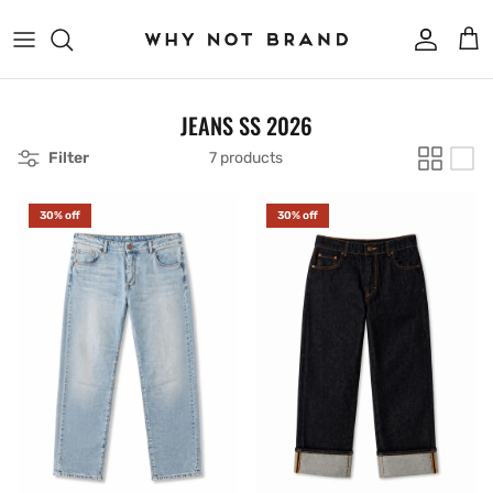
Skip to content
Account
Cart
JEANS SS 2026
Filter
7 products
30% off
30% off