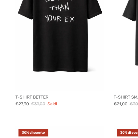
T-SHIRT BETTER
T-SHIRT SM
€27,30
€39,00
Saldi
€21,00
€30
30% di sconto
30% di sco