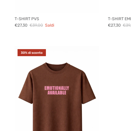
T-SHIRT PVS
T-SHIRT EM
€27,30
€39,00
Saldi
€27,30
€39
30% di sconto