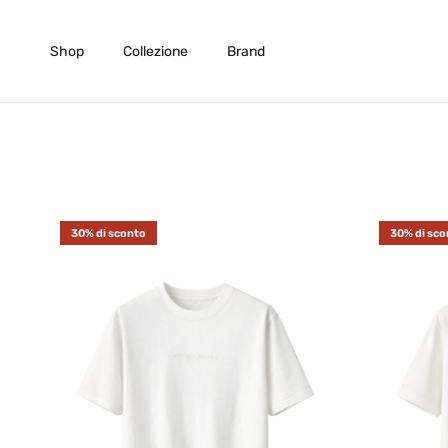
Passa ai contenuti
Shop
Collezione
Brand
30% di sconto
30% di sco