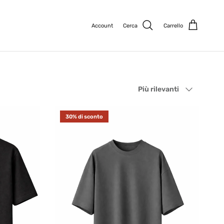
Account
Cerca
Carrello
Ordina per
Più rilevanti
30% di sconto