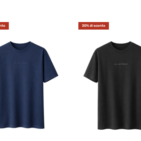
nto
30% di sconto