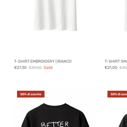
T-SHIRT EMBROIDERY | BIANCO
T-SHIRT SM
€27,30
€39,00
Saldi
€21,00
€30
30% di sconto
30% di sco