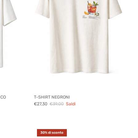
NCO
T-SHIRT NEGRONI
€27,30
€39,00
Saldi
30% di sconto