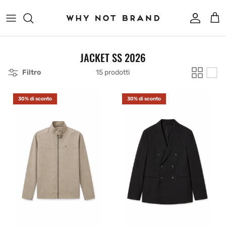
Passa ai contenuti
Account
Carr
JACKET SS 2026
Filtro
15 prodotti
30% di sconto
30% di sconto