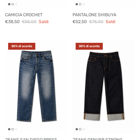
CAMICIA CROCHET
PANTALONE SHIBUYA
€38,50
€55,00
Saldi
€52,50
€75,00
Saldi
30% di sconto
30% di sconto
JEANS SAN DIEGO PRESS
JEANS DENVER STRONG