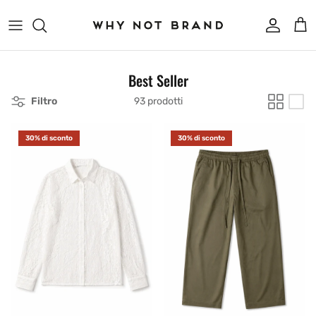
Passa ai contenuti
Account
Carr
Best Seller
Filtro
93 prodotti
30% di sconto
30% di sconto